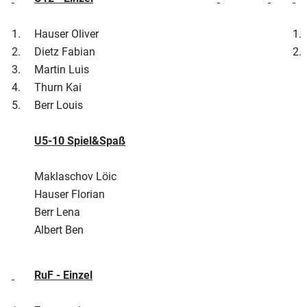
1.
Hauser Oliver
1.
2.
Dietz Fabian
2.
3.
Martin Luis
4.
Thurn Kai
5.
Berr Louis
U5-10 Spiel&Spaß
Maklaschov Löic
Hauser Florian
Berr Lena
Albert Ben
RuF - Einzel